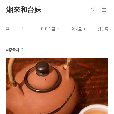
본문 바로가기
湘來和台妹
홈
태그
미디어로그
위치로그
방명록
중국차
2