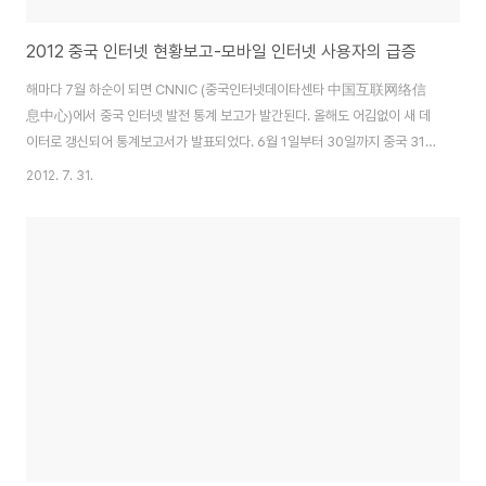
2012 중국 인터넷 현황보고-모바일 인터넷 사용자의 급증
해마다 7월 하순이 되면 CNNIC (중국인터넷데이타센타 中国互联网络信
息中心)에서 중국 인터넷 발전 통계 보고가 발간된다. 올해도 어김없이 새 데
이터로 갱신되어 통계보고서가 발표되었다. 6월 1일부터 30일까지 중국 31개
성, 자치구, 직할시(홍콩, 마카오 제외)에 거주하는 6세 이상 네티즌 3만 명(유
2012. 7. 31.
선전화 사용자 1만5000명, 이동전화 사용자 1만5000명)을 대상으로 조사를
진행되었다. 2012년 6월 기준으로 중국 인터넷 사용 인구만 5억3천760만명
으로 집계되었으며 인터넷 보급률은 39.9%로 집계되었다.인터넷 사용자 규모
가 여전히 증가세를 유지했지만 증가 속도는 뚜렷하게 느려지고 있으며 2012
년 상반기 인터넷 사용자 증가율은 3.7%로 지난 2007년 이래 가장 낮은 수
치를 보이고 있다...