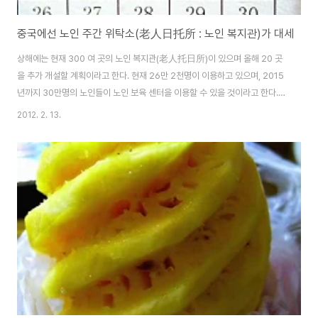
중국에선 노인 주간 위탁소(老人日托所 : 노인 복지관)가 대세
상해에는 현재 300 여 곳의 노인 복지관(老人托日所)이 있으며 올해 20 곳
을 추가 개설할 계획이라고 한다. 현재 26만 2천명이 이용하고 있으며, 2015
년까지 30만명의 노인들이 노인 보육 센터을 이용할 수 있을 것이라고 한다.
老人日托所(lǎorén rìtuōsuǒ)는 글자 그대로 번역하면 노인 주간 위탁소라
2012. 2. 13.
고 할 수 있으나 우리나라의 노인 복지관가 같다고 할 수 있다. 노인 복지관은
2006년 서안에서 처음 생겼으며 현재 전국 곳곳에 노인 복지관이 생기고 있
다. 노인 복지관은 점심, 저녁 식사를 제공하며, 바둑, 노래부르기, 체조하기 등
오락 활동을 즐길 수 있으며, 심리적 정신적 위안을 얻을 수 있다. 낮 시간대에
머무를 수 있으며 낮잠 시간이나 피곤할 때는 휴식실에서 쉴 수도 있다. 그리고
..