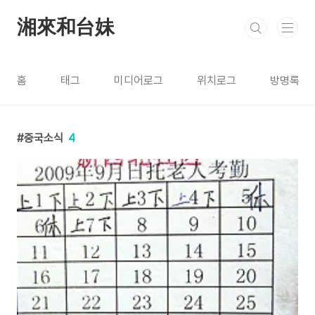
본문 바로가기
湘來和台妹
홈
태그
미디어로그
위치로그
방명록
중국소식
4