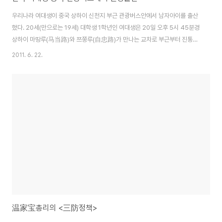
우리나라 여대생이 중국 상하이 신천지 부근 관광버스안에서 남자아이를 출산
했다. 20세(만으로는 19세) 대학생 1학년인 여대생은 20일 오후 5시 45분경
상하이 마땅루(马当路)와 쯔쭝루(自忠路)가 만나는 교차로 부근부터 진통이
시작되어 구급대에 신고했다. 얼마 지나지 않아 구급대가 도착했지만 이미 산
2011. 6. 22.
모의 양수가 터지면서 아이가 나오기 시작했고 구급대는 현장에서 아이를 받았
으며, 이후 산모와 아이는 병원으로 옮겨졌다. 산모와 아이 모두 건강하며, 출산
한 아이의 무게는 2.5kg였다고 중국 인터넷 东方网이 21일 보도했다. 한국
대학생으로 학교 단체관광을 통해 상하이에 온 것으로 알려졌으며, 현재 병원
에 입원해 남자친구와 학교 관계자의 간호 아래 요양 중이다 어린학생이 그것
도 출산 임박해서 여행가는것도 너..
温家宝총리의 <三防정책>