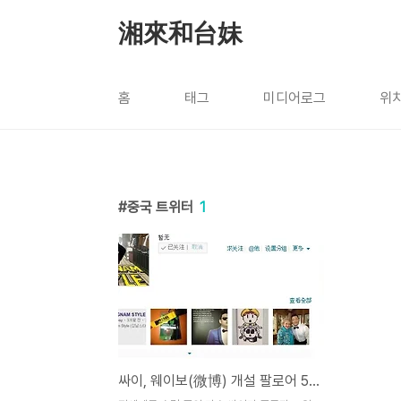
본문 바로가기
湘來和台妹
홈
태그
미디어로그
위
중국 트위터
1
싸이, 웨이보(微博) 개설 팔로어 50만 돌파