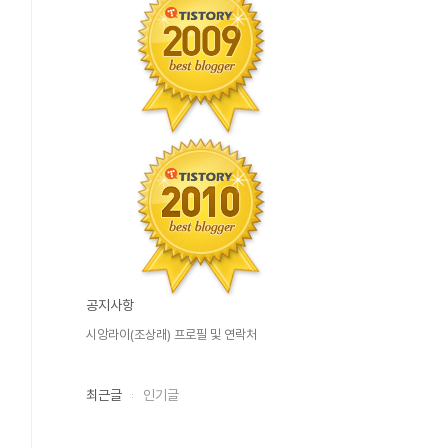
공지사항
시앙라이(조상래) 프로필 및 연락처
최근글
인기글