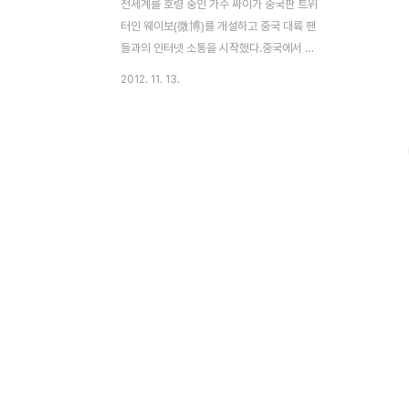
전세계를 호령 중인 가수 싸이가 중국판 트위
터인 웨이보(微博)를 개설하고 중국 대륙 팬
들과의 인터넷 소통을 시작했다.중국에서 鸟
叔(niǎo shū-새삼촌) 이라고 불리우는 싸이
2012. 11. 13.
는 지난 8일 시나 '웨이보
(http://weibo.com/psyoppa)'를 개설했
다. 싸이는 웨이보 개설 일성으로 "자, 이제
중국에서도 한번 시작해 봅시다!" 라는 짧은
멘션과 함께 1분 가량의 동영상 인삿말을 게
재하며 중국팬들에게 자신의 존재를 어필하
기 시작했다. 싸이의 웨이보 팔로워(粉丝) 수
는 개설한지 12시간만에 11만명을 돌파했고,
가파른 상승세를 타며 12일 오전 10시30분
현재 50만명을 돌파했다. 싸이의 동영상 재
생수는 이미 1,152,326 회를 넘겼으며 2만
개가 넘는 댓글이 달리는 등 중국에서 '강남
스타일'..