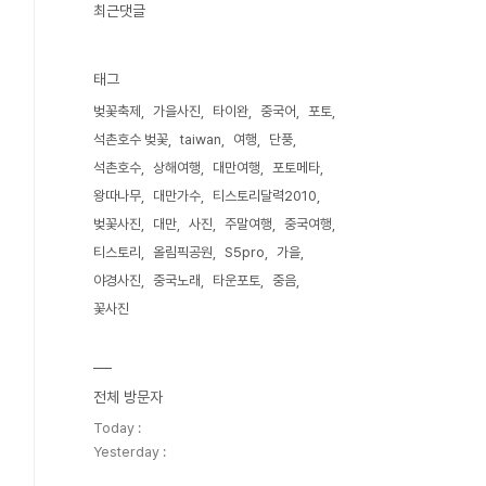
최근댓글
태그
벚꽃축제
가을사진
타이완
중국어
포토
석촌호수 벚꽃
taiwan
여행
단풍
석촌호수
상해여행
대만여행
포토메타
왕따나무
대만가수
티스토리달력2010
벚꽃사진
대만
사진
주말여행
중국여행
티스토리
올림픽공원
S5pro
가을
야경사진
중국노래
타운포토
중음
꽃사진
전체 방문자
Today :
Yesterday :