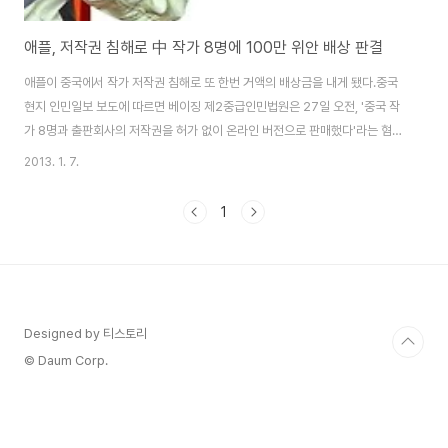
애플, 저작권 침해로 中 작가 8명에 100만 위안 배상 판결
애플이 중국에서 작가 저작권 침해로 또 한번 거액의 배상금을 내게 됐다.중국
현지 인민일보 보도에 따르면 베이징 제2중급인민법원은 27일 오전, '중국 작
가 8명과 출판회사의 저작권을 허가 없이 온라인 버전으로 판매했다'라는 혐의
로 기소된 애플 측에 103만 5천위안(1억7천8백만원)을 배상하라고 판결을
2013. 1. 7.
내렸다. 중국 작가들은 지난해 자신들의 저작물이 허가 없이 온라인으로 담긴
어플리케이션을 발견했으며 저작물이 대량으로 내려받아지면서 경제적으로
1
큰 손실을 입었다고 주장했하며, 30일 동안 애플 앱스토어에 사과문을 게재하
고 1천378만위안(23억6천5백만원)의 배상금을 낼 것을 요구했다. 이에 애플
은 "저작권 문제는 애플이 아닌 룩셈부르크에 위치한 자회사 '아이튠스 살
(iTunes SARL)'에 있다"고 ..
Designed by 티스토리
© Daum Corp.