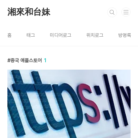
본문 바로가기
湘來和台妹
홈
태그
미디어로그
위치로그
방명록
중국 애플스토어
1