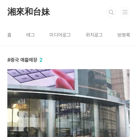
본문 바로가기
湘來和台妹
홈
태그
미디어로그
위치로그
방명록
중국 애플매장
2