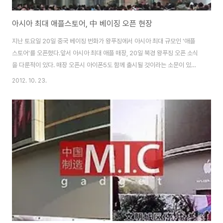
아시아 최대 애플스토어, 中 베이징 오픈 현장
지난 토요일 20일 중국 베이징 번화가 왕푸징에서 아시아 최대 규모인 '애플
스토어'를 오픈했다.앞서 아시아 최대 애플 매장, 20일 북경 왕푸징 오픈 소식
을 다룬적이 있다. 매장 오픈시 아이폰5도 함께 출시될 것이라는 소문이 있었
으나, 소문이었을 뿐 기대했던 아이폰5는 만나볼 수 없었다. 애플은 중국 시장
2012. 10. 23.
이 올해안에 미국을 제치고 세계 최대 스마트폰 시장으로 부상할 것으로 보고
공격적으로 중국내 매장을 확대하고 있으며왕푸징 쇼핑몰인 신둥안광장(新東
安廣場)에 입주한 이번 애플 스토어는 지상 2층, 지하1층 등 총 3층으로 이뤄
졌으며 총면적은 2300㎡(약 696평) , 총 직원수 300명에 달하는 등 아시아
최대 규모를 자랑한다. 존 브로윗 애플 소매 담당 수석 부사장은 "애플은 현재
전 세계 390개 ..