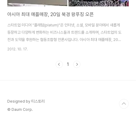
아시아 최대 애플매장, 20일 북경 왕푸징 오픈
스타트업 미디어 "플래텀(platum)"은 인터넷, 소셜, 모바일 분야에서 새롭게
등장하고 다양하게 변화하는 비즈니스들과 트랜드를 소개하며, 스타트업의 도
전과 도약을 후원하는 협동조합형 언론사입니다. 아시아 최대 애플매장, 20일
북경 왕푸징 오픈 중국 북경 왕푸징(北京 王府井)에 아시아 최대 규모의 애플
2012. 10. 17.
매장이 2012년 10월 20일(토요일) 오전 9시에 오픈 예정이다. 총 4층으로
구성되어 있으며 매장이 운영될 예정이며, 영업시간은 오전10시~오후10시이
1
다.오픈 당일 아이폰5를 판매 할지도 모른다는 소식이 있다. 현재 중국에 들어
선 애플 오프라인 매장수는 베이징2곳, 상하이 3곳 총 5개 지점이 오픈되어 있
으며 이번 북경 왕푸징점을 포함하면 총6개의 오프라인 매장 영업하게 된다.지
난 상반기 애플의 영..
Designed by 티스토리
© Daum Corp.