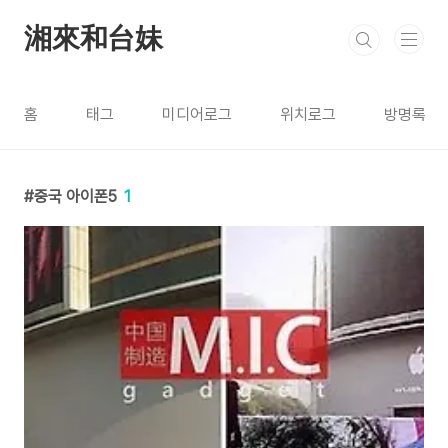
본문 바로가기
湘來和台妹
홈
태그
미디어로그
위치로그
방명록
중국 아이폰5
1