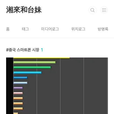
본문 바로가기
湘來和台妹
홈
태그
미디어로그
위치로그
방명록
중국 스마트폰 시장
1