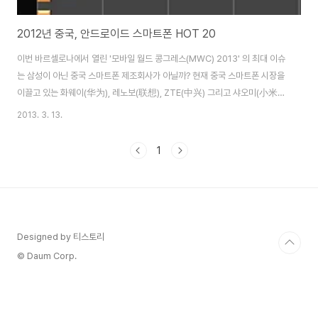
2012년 중국, 안드로이드 스마트폰 HOT 20
이번 바르셀로나에서 열린 '모바일 월드 콩그레스(MWC) 2013' 의 최대 이슈
는 삼성이 아닌 중국 스마트폰 제조회사가 아닐까? 현재 중국 스마트폰 시장을
이끌고 있는 화웨이(华为), 레노보(联想), ZTE(中兴) 그리고 샤오미(小米)
이번 행사에서 화웨이(华为), 레노보(联想), ZTE(中兴) 3개 회사는 이번 행
2013. 3. 13.
사에서 미디어 주목을 가장 많이 받았다. 이미 각종 IT 매체에서 한번쯤은 '중
국 스마트폰 업체의 약진 혹은 추격'이라는 비슷한 제목의 기사를 접했을 것이
1
다. 화웨이(华为)는 ‘어센드P2′라는 최고속 LTE 스마트폰 출시, ZTE는 '그랜
드 메모' 큰 화면의 주된 용도인 동영상 재생에 맞춰 돌비디지털플러스를 내장
하여 출시 발표했으며, 세계최초 파이어폭스 OS를 사용한 스마트폰을 준비하
고 있다..
Designed by 티스토리
© Daum Corp.