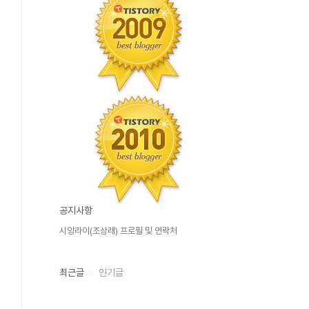
공지사항
시앙라이(조상래) 프로필 및 연락처
최근글
인기글