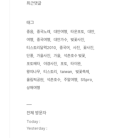
최근댓글
태그
중음
중국노래
대만여행
타운포토
대만
여행
중국여행
대만가수
벚꽃사진
티스토리달력2010
중국어
사진
꽃사진
단풍
가을사진
가을
석촌호수 벚꽃
포토메타
야경사진
포토
타이완
왕따나무
티스토리
taiwan
벚꽃축제
올림픽공원
석촌호수
주말여행
S5pro
상해여행
전체 방문자
Today :
Yesterday :