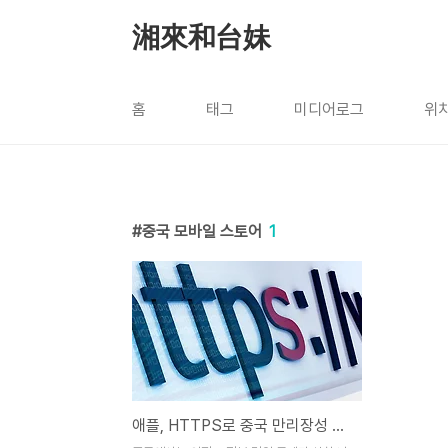
본문 바로가기
湘來和台妹
홈
태그
미디어로그
위
중국 모바일 스토어
1
애플, HTTPS로 중국 만리장성 방어선(GFW)을 피할 수 있을까?