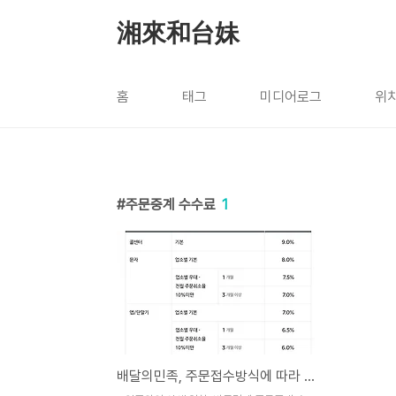
본문 바로가기
湘來和台妹
홈
태그
미디어로그
위
주문중계 수수료
1
배달의민족, 주문접수방식에 따라 주문중계 수수료 차등부과