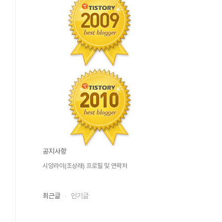
공지사항
시앙라이(조상래) 프로필 및 연락처
최근글
인기글