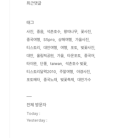
최근댓글
태그
사진
중음
석촌호수
왕따나무
꽃사진
중국여행
S5pro
상해여행
가을사진
티스토리
대만여행
여행
포토
벚꽃사진
대만
올림픽공원
가을
타운포토
중국어
타이완
단풍
taiwan
석촌호수 벚꽃
티스토리달력2010
주말여행
야경사진
포토메타
중국노래
벚꽃축제
대만가수
전체 방문자
Today :
Yesterday :