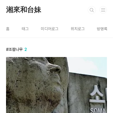
본문 바로가기
湘來和台妹
홈
태그
미디어로그
위치로그
방명록
조팝나무
2