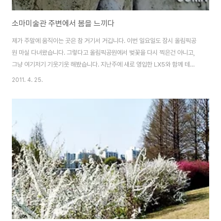
소마미술관 주변에서 봄을 느끼다
제가 주말에 움직이는 곳은 참 거기서 거깁니다. 이번 일요일도 잠시 올림픽공
원 마실 다녀왔습니다. 그렇다고 올림픽공원에서 벚꽃을 다시 찍은건 아니고,
그냥 여기저기 기웃기웃 해봤습니다. 지난주에 새로 영입한 LX5와 함께 테스
트겸~^^ 이것저것 찍어봤습니다. 소마 미술관 세계의 조각 작품들과 조경이 조
2011. 4. 25.
화를 이룬 95,940㎡의 조각공원과 함께하는 소마미술관은 서울올림픽의 성
과를 예술로 승화하는 기념공간이자 시민의 휴식공간입니다. 미니멀한 현대미
를 자랑하는 미술관에서 나와 자연스럽게 연결되는 조각공원의 황토길을 따라
걷다보면 조각작품들과 자연을 감상할 수 있고, 예술가들의 창작혼이 살아있는
조각작품, 눈 앞을 가로질러 가는 다람쥐, 나무 밑 가득 떨어져 있는 밤송이들을
보는 기쁨을 누리다 보면 각박한 도심..