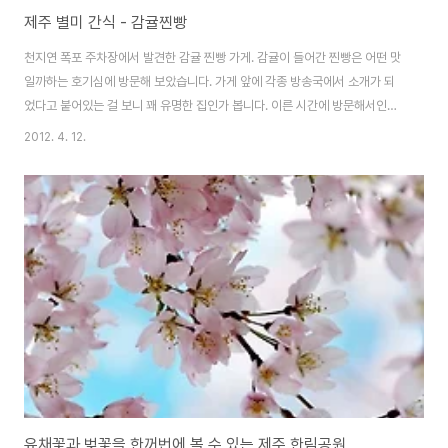
제주 별미 간식 - 감귤찐빵
천지연 폭포 주차장에서 발견한 감귤 찐빵 가게. 감귤이 들어간 찐빵은 어떤 맛
일까하는 호기심에 방문해 보았습니다. 가게 앞에 각종 방송국에서 소개가 되
었다고 붙어있는 걸 보니 꽤 유명한 집인가 봅니다. 이른 시간에 방문해서인지
주인 아저씨께서는 이제 막 빵 만들려고 준비하고 있었다고 하셨습니다. 그래
2012. 4. 12.
서 안타까워하고 있으니 아저씨께서 재고 몇 개 있을건데 하셔서 제주도에서만
맛볼 수 있는 거라 맛이라도 꼭 봐야 겠다는 일념하에 그거라도 맛보고 싶다고
했습니다. 아저씨가 다행히 몇 개가 있다시면서 전자렌지에 데워 주셨습니다.
그리도 돈도 받지 않으시고 차에서 먹을때 뜨거우니 받치고 먹으라고 종이까지
받쳐서 주셨습니다. 겉반죽에는 감귤 껍질이 들어가 상큼한 감귤 향기와 함께
약간 오렌지빛이 도는 찐빵. 반을 ..
유채꽃과 벚꽃을 한꺼번에 볼 수 있는 제주 한림공원