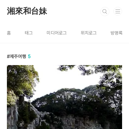
본문 바로가기
湘來和台妹
홈
태그
미디어로그
위치로그
방명록
제주여행
5