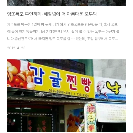
엉또폭포 무인까페-해질녘에 더 아름다운 오두막
제주도를 방문한 1일째 밤 늦게 비가 와서 엉또폭포를 방문했을 때, 혹시 폭포
에 물이 있지 않을까? 내심 기대했으나 역시, 쉽게 볼 수 있는 폭포는 아닌가 봅
니다.중산간도로에서 빠지면 엉또 폭포를 갈 수 있는데, 초입 입구에서 폭포까
지는 차로 한참을 들어가야하더군요. 보일듯 말듯 숲 속에 숨어지내다 한바탕
2012. 4. 23.
비가 쏟아질 때 위용스러운 자태를 드러내 보이는 엉또폭포의 높이는 50m에
이릅니다. 주변의 기암절벽과 조화를 이뤄 독특한 매력을 발산하는군요. 아쉽
지만 폭포에 물은 볼 수 없었습니다그러던중 무인까페가 있다는 안내표지판이
눈 앞에 보입니다. 우선 폭포위에 정자 쉼터가 하나 있네요.이곳은 석가정이라
고 표기되어 있습니다.해질녘에 더 아름다운 정자라는데, 정자에서 저 멀리 바
다까지 보이고 풍경하나는 정말 기..