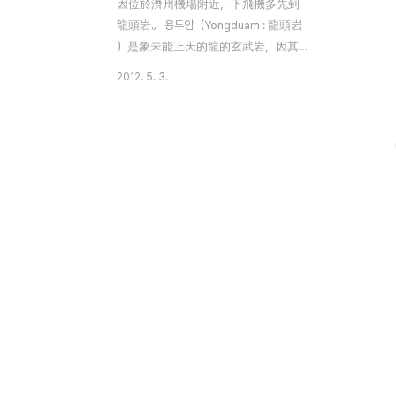
因位於濟州機場附近，下飛機多先到
龍頭岩。 용두암（Yongduam : 龍頭岩
）是象未能上天的龍的玄武岩，因其
黑色而象徵黑龍。2012年的干支為壬
2012. 5. 3.
辰，而認為“黑龍年”。傳說，在這兒許
願，能帶來幸運呢。黑龍年在象徵黑
龍的龍頭岩前許個愿吧！