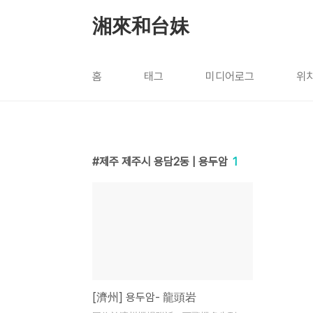
본문 바로가기
湘來和台妹
홈
태그
미디어로그
위
제주 제주시 용담2동 | 용두암
1
[濟州] 용두암- 龍頭岩