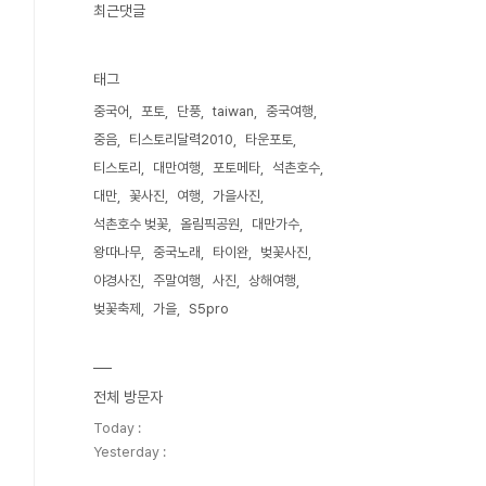
최근댓글
태그
중국어
포토
단풍
taiwan
중국여행
중음
티스토리달력2010
타운포토
티스토리
대만여행
포토메타
석촌호수
대만
꽃사진
여행
가을사진
석촌호수 벚꽃
올림픽공원
대만가수
왕따나무
중국노래
타이완
벚꽃사진
야경사진
주말여행
사진
상해여행
벚꽃축제
가을
S5pro
전체 방문자
Today :
Yesterday :