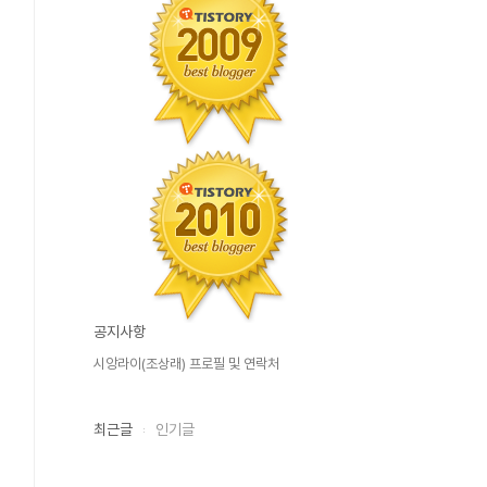
공지사항
시앙라이(조상래) 프로필 및 연락처
최근글
인기글