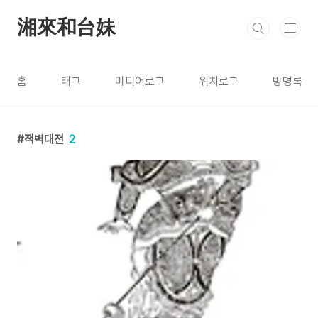
본문 바로가기
湘來和台妹
홈
태그
미디어로그
위치로그
방명록
적벽대전
2