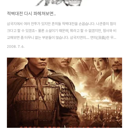
적벽대전 다시 파헤쳐보면..
삼국지에서 여러 전투가 있지만 흔히들 적벽대전을 손꼽습니다. 나관중의 힘이
크다고 할 수 있겠죠~ 물론 소설이기 때문에, 뭐라고 할 수 없겠지만, 정사와 비
교해보면 좀 터무니 없는 부분들이 많습니다. 삼국지연의.... 연의(演義)란 무
슨 뜻일지 다시 생각해보면... 연(演)은 '발전시켜 풀어낸다는 뜻이고 의(義)는
2008. 7. 6.
유가 사상의 도리의 뜻이죠.' 합쳐서 다시 쉽게 말하면, 유가 사상의 도리를 발
전시켜 풀어낸다는 뜻이죠. 연의 앞에 삼국지를 붙인건 유가경전을 연구하는
입장에서 위촉오 삼국시대의 역사를 다시 재조명하여 소설로 풀어냈기 때문에
삼국지 '연의'라고 말합니다. 이러한 과정에서 장편소설로 풀어내고, 유가에서
강조하는 정통 관념, 충효관념을 곳곳에 삽입하다보니 조조가 아주 나쁜이미지
로 부각되고, 관우는..