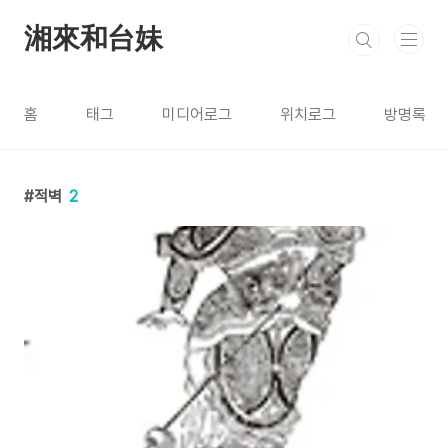
본문 바로가기
湘來和台妹
홈
태그
미디어로그
위치로그
방명록
적벽
2