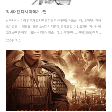
적벽대전 다시 파헤쳐보면..
삼국지에서 여러 전투가 있지만 흔히들 적벽대전을 손꼽습니다. 나관중의 힘이
크다고 할 수 있겠죠~ 물론 소설이기 때문에, 뭐라고 할 수 없겠지만, 정사와 비
교해보면 좀 터무니 없는 부분들이 많습니다. 삼국지연의.... 연의(演義)란 무
슨 뜻일지 다시 생각해보면... 연(演)은 '발전시켜 풀어낸다는 뜻이고 의(義)는
2008. 7. 6.
유가 사상의 도리의 뜻이죠.' 합쳐서 다시 쉽게 말하면, 유가 사상의 도리를 발
전시켜 풀어낸다는 뜻이죠. 연의 앞에 삼국지를 붙인건 유가경전을 연구하는
입장에서 위촉오 삼국시대의 역사를 다시 재조명하여 소설로 풀어냈기 때문에
삼국지 '연의'라고 말합니다. 이러한 과정에서 장편소설로 풀어내고, 유가에서
강조하는 정통 관념, 충효관념을 곳곳에 삽입하다보니 조조가 아주 나쁜이미지
로 부각되고, 관우는..