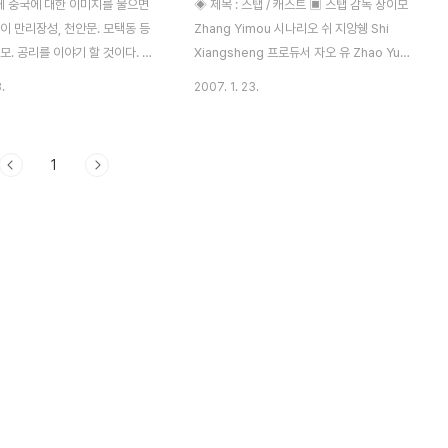
 중국에 대한 이미지를 물으면
◈ 제목 : 스탭 / 캐스트 ▣ 스탭 감독 장이모
이 만리장성, 천안문. 모택동 등
Zhang Yimou 시나리오 쉬 지앙쉥 Shi
모. 공리를 이야기 할 것이다. 이
Xiangsheng 프로듀서 자오 유 Zhao Yu
 감독의 영화는 서구에 잘 알려
촬영 호우 용 Hou Yong 아트 디렉터 카오
.
2007. 1. 23.
예모 감 독의 영화가 서구인들에
지우핑 Cao Jiuping 작곡가 산 바오 San
미지를 형성하고 그를 세계적인 감
Bao 편집 자이 류 Zhai ru ▣ 캐스트 웨이
하는 이유는 무엇일까? 먼저 장
민치 웨이 민치 Wei Minzhi (짱링바오 빌리
1
 특징이 무엇인지를 간략히 살펴
지 중학교 학생) 장 휘거 장 휘거 Zhang
품[인생] 에 투영된 역사적 배경
Huike (뚜오바오찌 마을 초등학교 학생) 촌
난 역사 해석을 살펴보자. 장예
장 티안 티안 젠다 Tian Zhenda (슈쿠안 마
비롯한 베이징 영화대학 78학번들
을의 실제 촌장) 가오선생님 가오 엔멘 Gao
제5세대 영화감독이라고 지칭하는
Enman (쫑진 초등학교 선생님) 쑨 지메이
문화 대혁명의 비극을 체험한 세
쑨 지메이 Sun Zhimei (롱멩슈오군 중학교
 8o년 대의 중국 지식인들은 문
학생) TV국장 우 원루 Wu Wanlu (지앙지아
끝난 뒤 폐허적 이고 절망적인 현
쿠 방송국, 부국장) ..
바탕으로 중국 역사에 대한 총체적
업을 벌였..