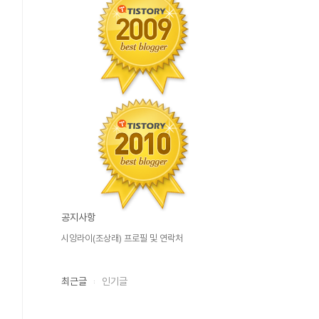
공지사항
시앙라이(조상래) 프로필 및 연락처
최근글
인기글