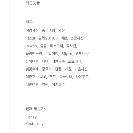
최근댓글
태그
야경사진
중국여행
사진
티스토리달력2010
타이완
벚꽃사진
taiwan
중음
티스토리
꽃사진
올림픽공원
주말여행
S5pro
왕따나무
상해여행
대만
대만가수
포토메타
벚꽃축제
중국어
단풍
가을
가을사진
석촌호수 벚꽃
포토
중국노래
타운포토
대만여행
여행
석촌호수
전체 방문자
Today :
Yesterday :