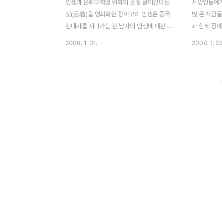
인생과 문화대혁명 위화의 소설 살아간다는
서양인들에게
것(活着)을 영화화한 장이모의 인생은 중국
많 은 사람들
현대사를 지나가는 한 남자의 인생에 대한 기
과 함께 장예
술이다. 이 영화는 한 남자의 인생을 다루고,
만큼 장예 모
2008. 1. 31.
2008. 1. 23
그것이 40년 중일전쟁 이후부터 삶을 다루
져 있다. 장
기 시작하기 때문에 공산화는 시기는 물론이
게 강한 이
고 대약진 운동, 문화대혁명 등의 시기가 포
독으로 인정
괄된다. 그중에 가장 눈에 띠는 것은 가장 아
감독 영화의
이러니한 중국 역사인 문화대혁명이라고 할
보고 그의 작
수 있다. 40년대 봉건제 시절 지주의 아들 부
과 그의 뛰어
귀(거여우 역)는 아내 가진(궁리 역)과 부러울
모 감독을 
것이 없이 산다. 그러나 그만 마작에 빠져 모
을 가리켜 
든 것을 잃는다. 도박꾼에게 집을 빼앗기고
데.이들 은 
거리로 나선 그들 앞에 공산화라는 상황이 다
대들이었다.
가온다. 당연히 반동지주로 끌려가야 할 부귀
화대혁명이 
대신에 도박으로 그의 집을 얻은 이가 인민재
실 인식을 
판의 대상이 된..
인 재검토 작