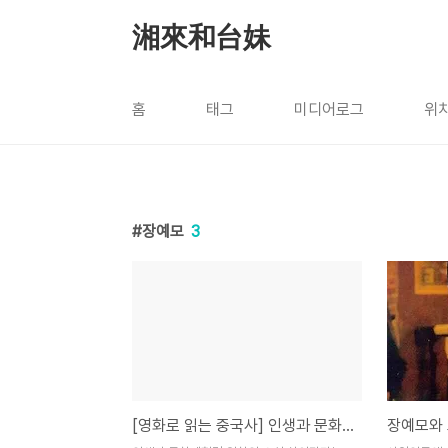
본문 바로가기
湘來和台妹
홈
태그
미디어로그
위
장예모
3
[영화로 읽는 중국사] 인생과 문화대혁명
장예모와 