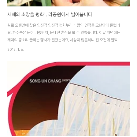
새해의 소망을 평화누리공원에서 빌어봅니다
실로 오랜만에 찾은 임진각 임진각 평화누리 바람의 언덕을 오랜만에 들렀네
요. 파주쪽은 눈이 내렸던지, 눈내린 흔적을 볼 수 있었습니다. 이날 저녁에는
제야의 종소리 울리는 행사가 열렸는데요, 사람이 많을테니 전 오전에 일찍 바
람쐬고 이곳을 빠져나왔습니다 그리고 망배단에서 절을 올리고 계신분도 있었
2012. 1. 6.
습니다. 일행없이 혼자 묵묵히 계속 절을 하고 계시더군요. 그리고 임진각 앞에
는 최북단 평화의 우체통이 있었습니다. 우체통이 가지런히 한줄로 줄 서서 우
편물을 기다리는중. 그리고 맞은편에는 커다랗게 달집태우기 행사 준비가 되어
있더군요. 올해의 소원과 바램을 소박하게 적어서 달집태우기에 함께 묶어 놓
았죠. 당연 첫번째는 우리 가족 모두 건강하고 하는일이 잘되길 바람. 그리고 회
사일도 잘되길 바라는 마음 모두 다 마..