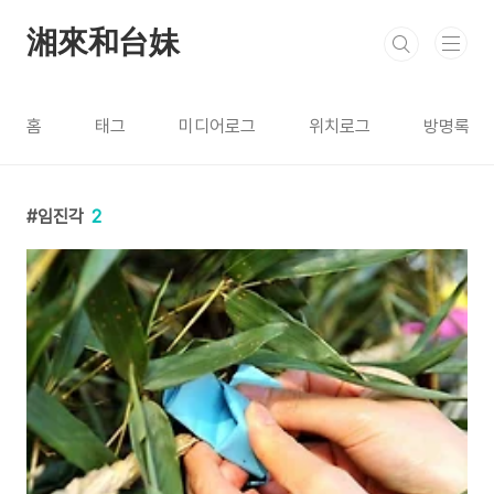
본문 바로가기
湘來和台妹
홈
태그
미디어로그
위치로그
방명록
임진각
2