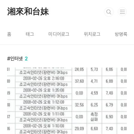
본문 바로가기
湘來和台妹
홈
태그
미디어로그
위치로그
방명록
인터넷
2