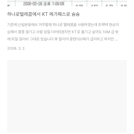
하나로텔레콤에서 KT 메가패스로 슝슝
기존에 신림본동에서 거주할때 하나로 텔레콤을 사용하였는데 트랙백 현상이
심해서 종종 끊기고 사람 성질 더러워졌지만 KT로 옮기고 싶어도 10M 급 밖
에 되질 않아서 그대로 썼습니다 뭐 말이야 광랜100메가 급이라고 하지만 동
축케이블을 사용함으로서 어쩔수 없는 기술의 한계라고 하지만 사람 성질 더러
2008. 3. 2.
워지게 위에 첨부파일처럼 속도측정이 아예되질 않는 0.00 을 보면 미쳐버려
요 송파쪽으로 이사오고 나서 그대로 이전하여 쓰다가 이틀만에 KT FTTH로
바꾸었습니다 물론 위약금 없이 품질불만으로 3번 AS요청하고 쉽게 해지가
가능하더군요 FTTH도 상품이 여러가지가 있습니다. 이렇게 요금제가 있는데
한가지 팁(TIP) FTTH 설치가능 지역이 제한적이긴 하지만 FTTH 10M 라이
트 요금 + MEGA TV 신청할..