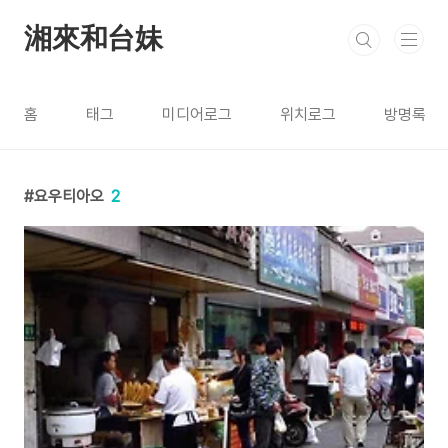
본문 바로가기
湘來和台妹
홈
태그
미디어로그
위치로그
방명록
요우티아오
2