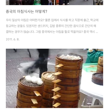
중국의 아침식사는 어떻게?
우리 일상의 아침은 어떠한가요? 물론 집에서 식사를 하고 직장에 출근, 학교에
등교하는 분들도 있겠지만 샌드위치, 김밥 종류의 간단한 음식으로 간단히 해
결하는 경우가 많습니다. 그럼 중국에서는 아침을 뭘로 먹을까요? 중국 역시 거
창하게 먹기보단 간단하게 출근 등교길에 아침을 해결하는 경우가 많습니다.
2011. 6. 8.
주거지역 인근에는 아침6시쯤 손수레를 끌고 노점상인들이 모여듭니다. 흔히
볼 수 먹는 음식은 몇가지 정해져 있습니다. 딴삥(蛋餅=계란부침개) 루오뽀까
오(蘿蔔糕=무를 이용한 부침개떡) 요우티아오(油條=꽈배기 같이 튀긴 음식)
또우지앙(豆漿=우리나라의 콩국) 샤오롱빠오(小龍包=작은만두 소룡포) 油
條 처음에 봤을 때는 펄펄 끓는 기름 솥과 기름이 잘잘 흐르는 튀김이 부담스럽
기도 하지만, 갓 튀겨낸 바삭바삭한 밀가..