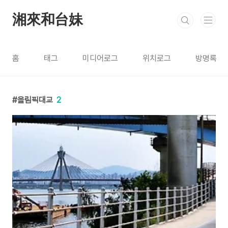
본문 바로가기
湘來和台妹
홈
태그
미디어로그
위치로그
방명록
올림픽대교
2