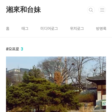
본문 바로가기
湘來和台妹
홈
태그
미디어로그
위치로그
방명록
오프로
3