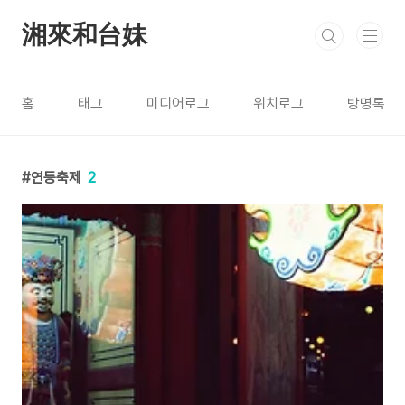
본문 바로가기
湘來和台妹
홈
태그
미디어로그
위치로그
방명록
연등축제
2