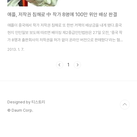
애플, 저작권 침해로 中 작가 8명에 100만 위안 배상 판결
애플이 중국에서 작가 저작권 침해로 또 한번 거액의 배상금을 내게 됐다.중국
현지 인민일보 보도에 따르면 베이징 제2중급인민법원은 27일 오전, '중국 작
가 8명과 출판회사의 저작권을 허가 없이 온라인 버전으로 판매했다'라는 혐의
로 기소된 애플 측에 103만 5천위안(1억7천8백만원)을 배상하라고 판결을
2013. 1. 7.
내렸다. 중국 작가들은 지난해 자신들의 저작물이 허가 없이 온라인으로 담긴
어플리케이션을 발견했으며 저작물이 대량으로 내려받아지면서 경제적으로
1
큰 손실을 입었다고 주장했하며, 30일 동안 애플 앱스토어에 사과문을 게재하
고 1천378만위안(23억6천5백만원)의 배상금을 낼 것을 요구했다. 이에 애플
은 "저작권 문제는 애플이 아닌 룩셈부르크에 위치한 자회사 '아이튠스 살
(iTunes SARL)'에 있다"고 ..
Designed by 티스토리
© Daum Corp.