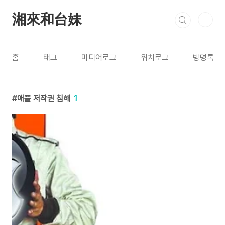
본문 바로가기
湘來和台妹
홈
태그
미디어로그
위치로그
방명록
애플 저작권 침해
1