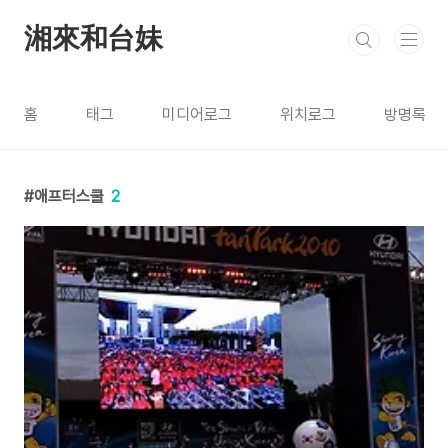
본문 바로가기
湘來和台妹
홈
태그
미디어로그
위치로그
방명록
애프터스쿨
2