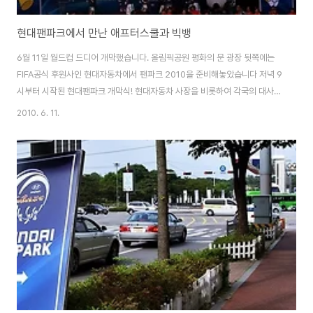
현대팬파크에서 만난 애프터스쿨과 빅뱅
6월 11일 월드컵 드디어 개막했습니다. 올림픽공원 평화의 문 광장 뒷쪽에는
FIFA공식 후원사인 현대자동차에서 팬파크 2010을 준비해놓았습니다 저녁 9
시부터 시작된 현대팬파크 개막식! 현대자동차 사장을 비롯하여 각국의 대사,
그리고 국가브랜드위원장 어윤대 위원장도 왔더군요 뒤늦게 도착해서 그런지
2010. 6. 11.
좋은자리를 잡질 못했고 멀리 망원렌즈로 사진을 담을 수 밖에 없었습니다. 개
막식을 알리는 축포가 터졌습니다. 현대팬파크에서는 11일 개막전을 시작으로
이제 32일동안 올림픽공원에서 경기를 관람 할 수 있습니다. 이제 애프터스쿨
과 빅뱅의 축하무대가 이어졌습니다 아 가까이서 담질 못해서 무척 아쉬웠습니
다.