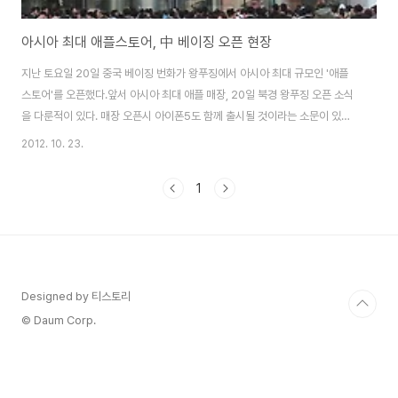
아시아 최대 애플스토어, 中 베이징 오픈 현장
지난 토요일 20일 중국 베이징 번화가 왕푸징에서 아시아 최대 규모인 '애플
스토어'를 오픈했다.앞서 아시아 최대 애플 매장, 20일 북경 왕푸징 오픈 소식
을 다룬적이 있다. 매장 오픈시 아이폰5도 함께 출시될 것이라는 소문이 있었
으나, 소문이었을 뿐 기대했던 아이폰5는 만나볼 수 없었다. 애플은 중국 시장
2012. 10. 23.
이 올해안에 미국을 제치고 세계 최대 스마트폰 시장으로 부상할 것으로 보고
공격적으로 중국내 매장을 확대하고 있으며왕푸징 쇼핑몰인 신둥안광장(新東
1
安廣場)에 입주한 이번 애플 스토어는 지상 2층, 지하1층 등 총 3층으로 이뤄
졌으며 총면적은 2300㎡(약 696평) , 총 직원수 300명에 달하는 등 아시아
최대 규모를 자랑한다. 존 브로윗 애플 소매 담당 수석 부사장은 "애플은 현재
전 세계 390개 ..
Designed by 티스토리
© Daum Corp.