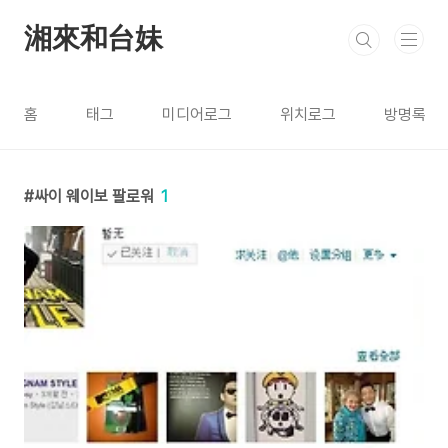
본문 바로가기
湘來和台妹
홈
태그
미디어로그
위치로그
방명록
싸이 웨이보 팔로워
1