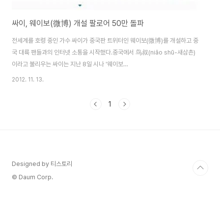
싸이, 웨이보(微博) 개설 팔로어 50만 돌파
전세계를 호령 중인 가수 싸이가 중국판 트위터인 웨이보(微博)를 개설하고 중
국 대륙 팬들과의 인터넷 소통을 시작했다.중국에서 鸟叔(niǎo shū-새삼촌)
이라고 불리우는 싸이는 지난 8일 시나 '웨이보
(http://weibo.com/psyoppa)'를 개설했다. 싸이는 웨이보 개설 일성으로
2012. 11. 13.
"자, 이제 중국에서도 한번 시작해 봅시다!" 라는 짧은 멘션과 함께 1분 가량의
동영상 인삿말을 게재하며 중국팬들에게 자신의 존재를 어필하기 시작했다. 싸
1
이의 웨이보 팔로워(粉丝) 수는 개설한지 12시간만에 11만명을 돌파했고, 가
파른 상승세를 타며 12일 오전 10시30분 현재 50만명을 돌파했다. 싸이의 동
영상 재생수는 이미 1,152,326 회를 넘겼으며 2만개가 넘는 댓글이 달리는 등
중국에서 '강남스타일'..
Designed by 티스토리
© Daum Corp.