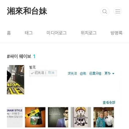
본문 바로가기
湘來和台妹
홈
태그
미디어로그
위치로그
방명록
싸이 웨이보
1