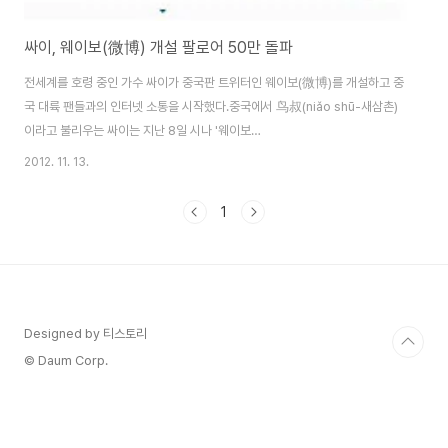
싸이, 웨이보(微博) 개설 팔로어 50만 돌파
전세계를 호령 중인 가수 싸이가 중국판 트위터인 웨이보(微博)를 개설하고 중
국 대륙 팬들과의 인터넷 소통을 시작했다.중국에서 鸟叔(niǎo shū-새삼촌)
이라고 불리우는 싸이는 지난 8일 시나 '웨이보
(http://weibo.com/psyoppa)'를 개설했다. 싸이는 웨이보 개설 일성으로
2012. 11. 13.
"자, 이제 중국에서도 한번 시작해 봅시다!" 라는 짧은 멘션과 함께 1분 가량의
동영상 인삿말을 게재하며 중국팬들에게 자신의 존재를 어필하기 시작했다. 싸
1
이의 웨이보 팔로워(粉丝) 수는 개설한지 12시간만에 11만명을 돌파했고, 가
파른 상승세를 타며 12일 오전 10시30분 현재 50만명을 돌파했다. 싸이의 동
영상 재생수는 이미 1,152,326 회를 넘겼으며 2만개가 넘는 댓글이 달리는 등
중국에서 '강남스타일'..
Designed by 티스토리
© Daum Corp.