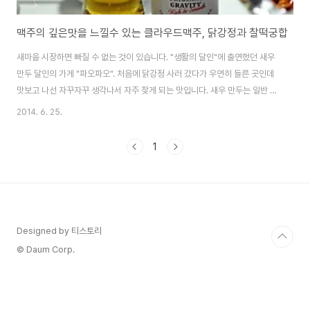
맥주의 깊은맛을 느낄수 있는 클라우드맥주, 닭강정과 찰떡궁합
새마을 시장하면 빠질 수 없는 것이 있습니다. "생활의 달인"에 출연했던 새우
만두 달인의 가게 "파오파오". 처음에 닭강정 사러 갔다가 우연히 들른 곳인데
맛보고 나선 자꾸자꾸 생각나서 자주 찾게 되는 맛입니다. 새우 만두는 일반 만
두와 달리 롤처럼 말려 있습니다.닭강정 사러 갔다가 닭강정만으로는 부족할
2014. 6. 25.
것 같아 시장에서 만두와 닭강정 조합으로 불금 준비얼마전 새롭게 출시된 클
라우드 맥주와 안주 조합은 딱~좋네요.클라우드맥주가 전지현 맥주로도 유명
1
하죠. 중국 남방식 만두 훈툰(餛飩)처럼 피가 아주 얇다. 겉으로 보기에도 내용
물이 꽉꽉 차있습니다.새우만두는 중국 남방식 만두 훈툰(餛飩)처럼 피가 아주
얇습니다. 겉으로 보기에도 내용물이 꽉꽉 차있습니다. 한 입 베어무니 새우가
씹히면서 그냥 이름만 새우 ..
Designed by 티스토리
© Daum Corp.