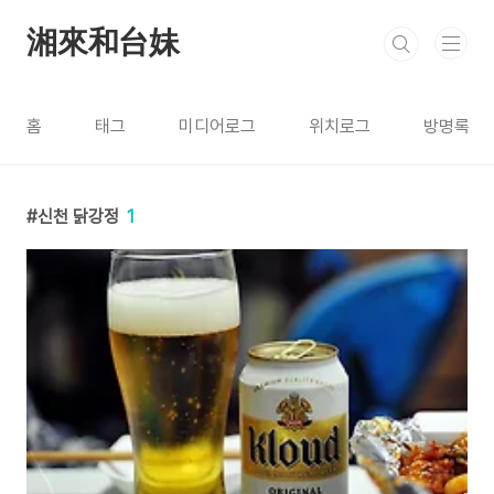
본문 바로가기
湘來和台妹
홈
태그
미디어로그
위치로그
방명록
신천 닭강정
1