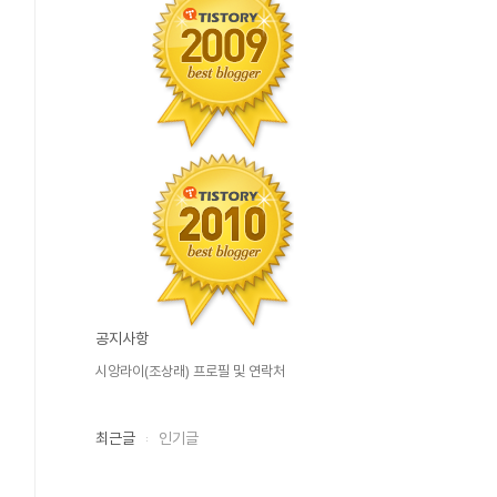
공지사항
시앙라이(조상래) 프로필 및 연락처
최근글
인기글