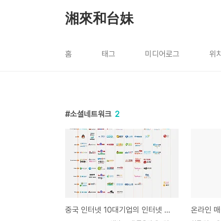
본문 바로가기
湘來和台妹
홈
태그
미디어로그
위
소셜네트워크
2
중국 인터넷 10대기업의 인터넷 서비스 현황(인포그래픽)