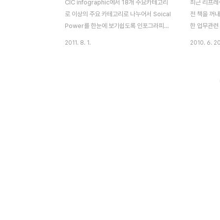
CIC infographic에서 18개 주요카테고리
최근 리프레
로 이상의 주요 카테고리로 나누어서 Soical
전 책을 꺼내
Power를 한눈에 보기쉽도록 인포그라피를
한 업무관련
작성해 놓은 자료가 있더군요. 중국 10대 인
서 등등이 
2011. 8. 1.
2010. 6. 20
터넷 기업을 대상으로 각 카테고리로 나누어
건 중국고전
서비스를 나열해 놓았습니다. Open
책을 손에 쥐
Platforms (Internet companies
에 달고 다니
offering Open API not only for a
마나 바쁘고
single product, but also cross-
이 한마디는
product APIs) Group Buying Online
된 비명이 
Games (game center)
다' 라는 비
Microblogging IM (instant
스레 같기도 
messaging) BBS (online forum) Q&A
깊게 생각할 
(or Social Q&A like Quora) e-
일을 종사하
Commerce (do..
특히, 내가
스들.. 시시
서 우리는 거.