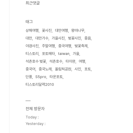
최근댓글
태그
상해여행
꽃사진
대만여행
왕따나무
대만
대만가수
가을사진
벚꽃사진
중음
야경사진
주말여행
중국여행
벚꽃축제
티스토리
포토메타
taiwan
가을
석촌호수 벚꽃
석촌호수
타이완
여행
중국어
중국노래
올림픽공원
사진
포토
단풍
S5pro
타운포토
티스토리달력2010
전체 방문자
Today :
Yesterday :