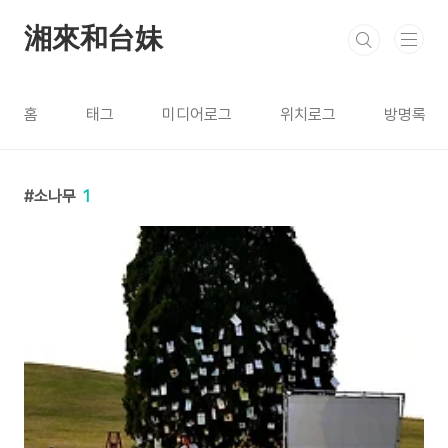
본문 바로가기
湘來和台妹
홈
태그
미디어로그
위치로그
방명록
소나무
1