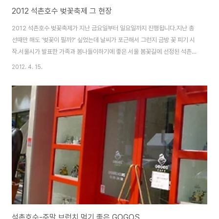
2012 석촌호수 벚꽃축제 그 현장
2012 석촌호수 벚꽃축제가 지난 금요일부터 일요일까지 진행됩니다.지난 총
선때만 해도 '벚꽃이 필까?' 싶었는데 날씨가 포근해서 그런지 금방 꽃 피기 시
작.서울시가 발표한 가족과 봄나들이하기에 좋은 서울 봄꽃길에 선정된 석촌호
수는 롯데월드와 석촌호수를 둘러싼 5km 산책로에 수천그루의 왕벚꽃이 만발
2012. 4. 15.
해상춘객 마음을 사로 잡는 곳이기도 합니다. 사람들이 많이 몰리는 시각은 아
무래도 오후시간이고, 오전이 비교적 한산합니다.저도 점심 식사전에 잠시 집
밖을 나와 석촌호수 벚꽃을 감상하기 위해 오랜만에 큰 카메라를 짊어지고 나
들이 시작.석촌호수 서호 가운데 내려가는 계단, 롯데월드 매직아일랜드가 보
이는 이 곳. 사진찍기 좋은 포인트 중에 한 곳입니다.특히 밤에 보면 더 아름답
습니다.석촌호수 벚꽃 야경 보기(201..
석촌호수-주말 브런치 먹기 좋은 GOGOS