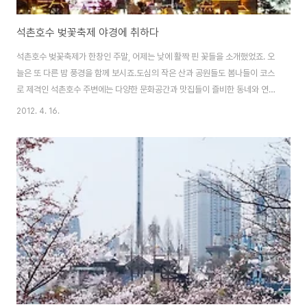
석촌호수 벚꽃축제 야경에 취하다
석촌호수 벚꽃축제가 한창인 주말, 어제는 낮에 활짝 핀 꽃들을 소개했었죠. 오
늘은 또 다른 밤 풍경을 함께 보시죠.도심의 작은 산과 공원들도 봄나들이 코스
로 제격인 석촌호수 주변에는 다양한 문화공간과 맛집들이 즐비한 동네와 연계
해 산책하기 좋은 곳이기도 합니다 은은한 불빛이 비치는 호수 위로 벚나무 가
2012. 4. 16.
지가 다소곳하게 내려앉았고, 분홍빛 벚꽃이 하나 둘 피어난 모습에 시민들의
얼굴은 금세 웃음꽃이 피어납니다사진을 찍은 시간도 이미 밤 8시가 넘어선 늦
은 시각 석촌호숫가에는 산책이나 운동을 하려는 이들과 상춘객, 공연을 즐기
는 이들로 붐비더군요.그럼 석촌호수 야경 조명과 어울리는 벚꽃 사진 함께 감
상하세요~ 석촌호수 이전 사진 글 보기 2012/04/15 - [照片] - 석촌호수 벚
꽃축제, 상춘객들은 즐겁다..