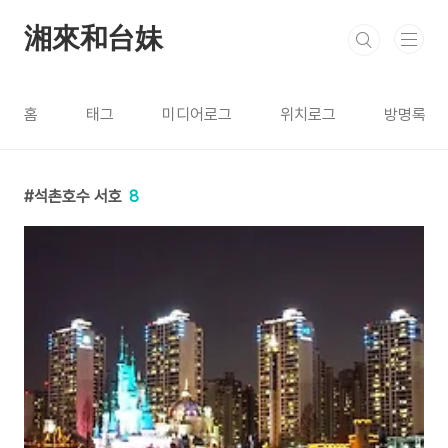
본문 바로가기
湘來和台妹
홈
태그
미디어로그
위치로그
방명록
석촌호수 서호
8