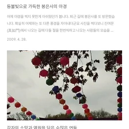
등불빛으로 가득한 봉은사의 아경
어제 야경을 찍지 못한게 아쉬웠던가 봅니다. 퇴근 길에 봉은사를 또 방문했습
니다. 확실히 어제와는 또 다른 풍경을 자아내더군요 사진을 찍다보니 진여문
(真如門)에서 나오는 길에 다들 절을 한번씩하고 나오는 사람들의 모습을 볼
수 있었습니다. 사천왕 모습인데요. 조선후기 많은 사천왕상들 중에서 무서운
2009. 4. 28.
모습보다는 위엄을 갖춘 온화한 수호자의 모습과 미소를 갖춘 점에서 독특한
수호신장입니다. 진여문을 통과하여 법왕루사이에 있는 연등입니다. 법왕루는
대웅전과 마주하는 누각으로 밑에는 각종 행정 관련 사무실이 있구요. 위에는
대법회가 있을때 부족한 기도공간을 대신하는 역활을 한다고 합니다. 다른 측
면에서 다시 연등을 찍어봤습니다. 도심 속 빌딩 숲 안에 이렇게 큰 절이 있다는
게 독특하죠 퇴근길에 이렇게 아름다운 연..
각자의 소망과 염원을 담은 수많은 연등