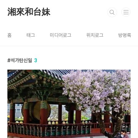
본문 바로가기
湘來和台妹
홈
태그
미디어로그
위치로그
방명록
석가탄신일
3