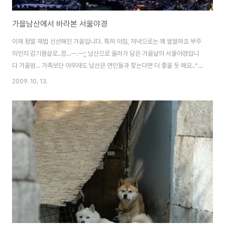
가을남산에서 바라본 서울야경
이제 정말 제법 선선해진 가을입니다. 특히 아침, 저녁으로는 꽤 쌀쌀하죠 부주
의인지 감기몸살로..끙...ㅡ.ㅡ;; 남산으로 올라가 담은 가을날의 서울야경입니
다 가을밤... 가족보단 아무래도 남산은 연인들과 찾는다면 더 좋을 듯 해요..^^
붉게 물든 하늘과 이제 조명이 켜지는 서울시내 모습이 잘 어울립니다. 아주 한
2009. 10. 13.
밤보단, 해 떨어질때의 풍경도 꽤 멋지질 않나요? 이렇게 저는 남산에서 가을날
의 서울야경을 훤하게 내려다보고 왔답니다