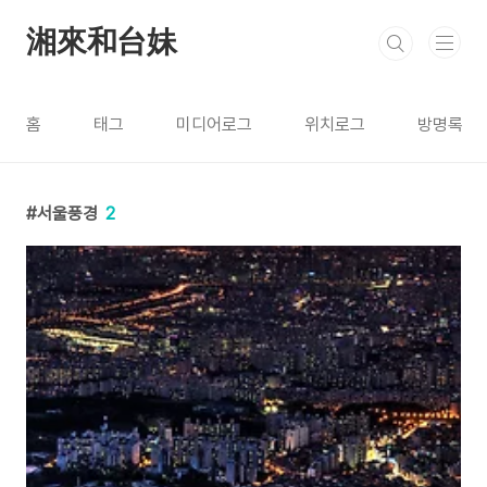
본문 바로가기
湘來和台妹
홈
태그
미디어로그
위치로그
방명록
서울풍경
2