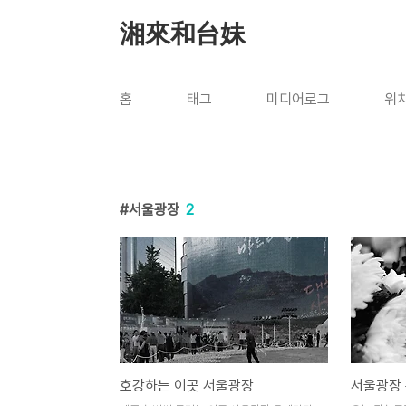
본문 바로가기
湘來和台妹
홈
태그
미디어로그
위
서울광장
2
호강하는 이곳 서울광장
서울광장