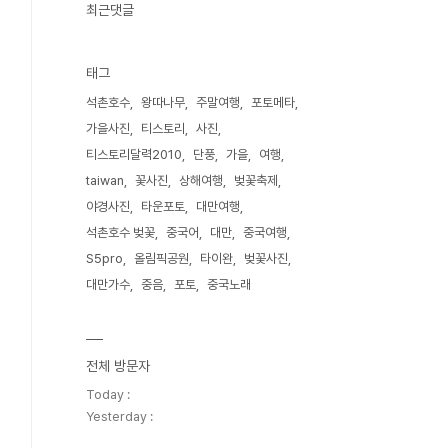
최근댓글
태그
석촌호수
왕따나무
주말여행
포토메타
가을사진
티스토리
사진
티스토리달력2010
단풍
가을
여행
taiwan
꽃사진
상해여행
벚꽃축제
야경사진
타운포토
대만여행
석촌호수 벚꽃
중국어
대만
중국여행
S5pro
올림픽공원
타이완
벚꽃사진
대만가수
중음
포토
중국노래
전체 방문자
Today :
Yesterday :