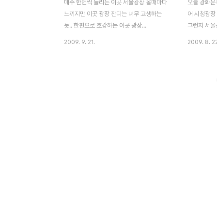
매주 한번씩 들리는 이곳 서울광장 올때마다
오늘 광화문
느끼지만 이곳 광장 잔디는 너무 고생하는
어 시청광장
듯.. 한편으로 호강하는 이곳 광장...
그런지 서울
조문을 하기
2009. 9. 21.
2009. 8. 2
노무현 전 
느낌이었습니
아이들.. 
찾은 분들..
청광장에는 
습니다. 비
게 남기는 
들을 읽어보
을 한참동안
주화의 상징
민주화를 위
이지만 지난
민들이 자발적