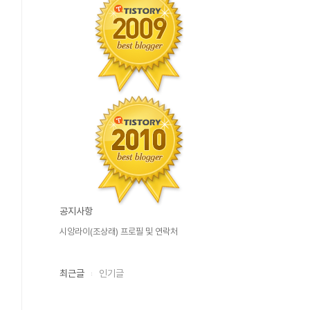
공지사항
시앙라이(조상래) 프로필 및 연락처
최근글
인기글