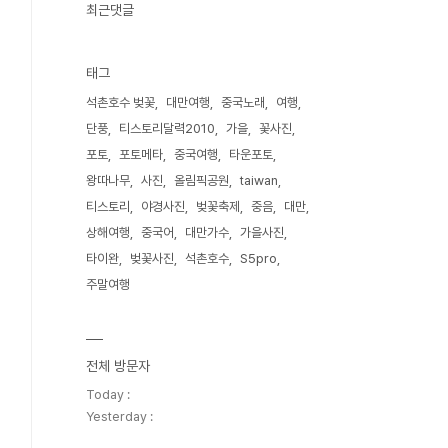
최근댓글
태그
석촌호수 벚꽃
대만여행
중국노래
여행
단풍
티스토리달력2010
가을
꽃사진
포토
포토메타
중국여행
타운포토
왕따나무
사진
올림픽공원
taiwan
티스토리
야경사진
벚꽃축제
중음
대만
상해여행
중국어
대만가수
가을사진
타이완
벚꽃사진
석촌호수
S5pro
주말여행
전체 방문자
Today :
Yesterday :