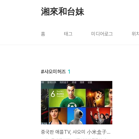
본문 바로가기
湘來和台妹
홈
태그
미디어로그
위
샤오미허즈
1
중국판 애플TV, 샤오미 小米盒子 셋톱박스 출시