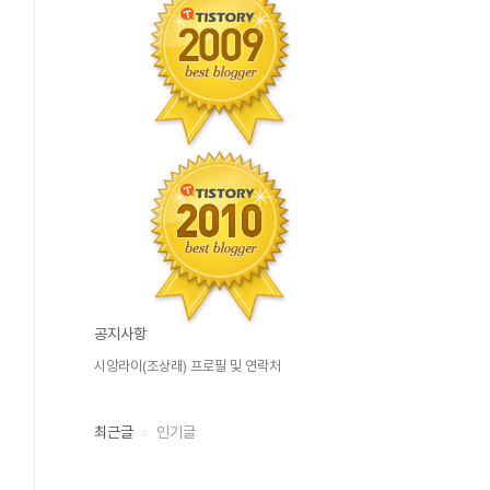
공지사항
시앙라이(조상래) 프로필 및 연락처
최근글
인기글