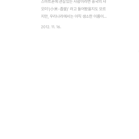
스마트폰에 관심있는 사람이라면 중국의 샤
오미'(小米-좁쌀)' 라고 들어봤을지도 모르
지만, 우리나라에서는 아직 생소한 이름이다.
중국 스마트폰 시장에서는 애플의 강력한 경
2012. 11. 16.
쟁자로 부상하고 있는 샤오미가 이번에는 셋
톱박스-小米盒子(샤오미허즈)를 발표했다.
애플TV , 구글TV와 유사한 제품이라고 할
수 있다. 12월 중순 정식 출시될 예정이며, 가
격은 인민폐RMB 399위안이며, 샤오미 스
마트폰 사용자에게는 299위안으로 판매된
다.애플TV가 99달러(11만원정도 되는 금
액)에 비해 3만원 정도 저렴한 7만원대에 구
입 가능한 제품이다. 지원되는 언어는 중국어
간체만 지원한다. 아직은 글로벌를 겨냥하기
보다는 내수시장의 반응을 먼저 보겠다는 것
으로 보인다.각종 TV 프로그램및 영화를 무
료 스트리밍 제공(10만편 이상..