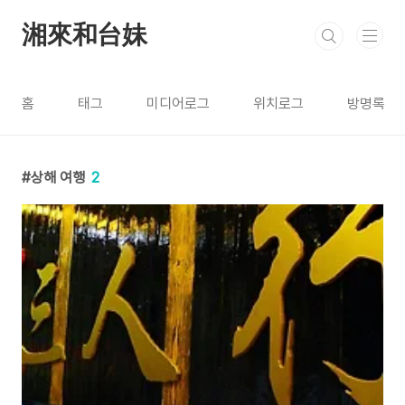
본문 바로가기
湘來和台妹
홈
태그
미디어로그
위치로그
방명록
상해 여행
2