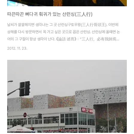
따끈따끈 뼈다귀 훠궈가 있는 산런싱(三人行)
날씨가 쌀쌀해지면 생각나는 그 곳 산런싱구토우왕(三人行骨頭王). 이번에
상해를 다시 방문하면서 꼭 가고 싶은 곳으로 꼽은 산런싱. 산런싱에 올때면 논
어의 그 구절이 항상 생각이 난다. 《論語‧述而》：“三人行，必有我師焉。
擇其善者而從之，其不善者而改之。” (세 사람이 길을 가도 반드시 그 중
2012. 11. 23.
에 내 스승이 있다. 그 좋은 것을 따르고, 그 나쁜 것은 가려서 고쳐라.) 여기서
의 삼은 꼭 세사람을 지칭하기 보다는 많음을 뜻한다. 세상에 우리가 배울 점을
가진 사람들이 많고 그 사람들의 좋은 점을 배워야 한다는 뜻이다. 마침 일요일
저녁이었던 이 날, 언니들이 꼽 우리는 상해 산런싱 중 가장 맛있다는 난징똥루
점으로 고고씽. 난징똥루는 손님이 많아서 예약이 불가. 직접 가서 번호표 받고
기다려야 한다. 타이메이가 젤 ..