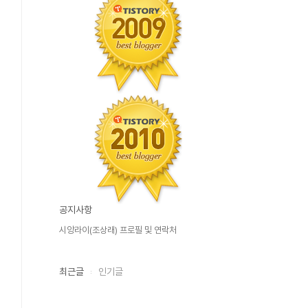
공지사항
시앙라이(조상래) 프로필 및 연락처
최근글
인기글