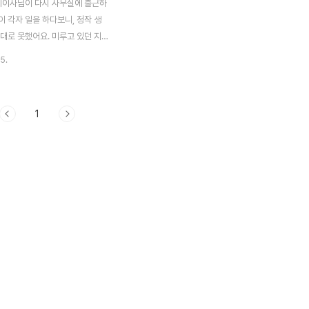
 최이사님이 다시 사무실에 출근하
 각자 일을 하다보니, 정작 생
대로 못했어요. 미루고 있던 지
일 드디어 선물증정식이 있었습니
5.
건강을 생각하여, 정관장 홍삼톤
~~ 마침 홍삼톤을 집에서 복용하
 정말 딱 맞는 생신 선물이 아니
1
다. 그리고, 금요일 일을 다 끝
 명이서 삼겹살 집으로 고고씽!
물에 있는 삼겹살집에서 겹살이가
 제 옆에 있던 양양이 찍어 보겠다
 건네었는데 초점이 안맞네요..ㅋ
 노릇노릇 구워져서 맛있게 잘 먹
그리고 저녁식사는 최이사님께서
요~ 이사님 잘 먹었습니다^^ 지
 새로 오픈한 TOM N TOMS~
..