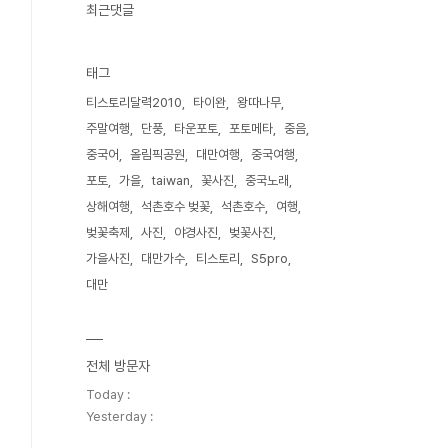
최근댓글
태그
티스토리달력2010
타이완
왕따나무
주말여행
단풍
타운포토
포토메타
중음
중국어
올림픽공원
대만여행
중국여행
포토
가을
taiwan
꽃사진
중국노래
상해여행
석촌호수 벚꽃
석촌호수
여행
벚꽃축제
사진
야경사진
벚꽃사진
가을사진
대만가수
티스토리
S5pro
대만
전체 방문자
Today :
Yesterday :