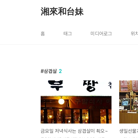
본문 바로가기
湘來和台妹
홈
태그
미디어로그
위
삼겹살
2
금요일 저녁식사는 삼겹살이 쵝오~
생일선물