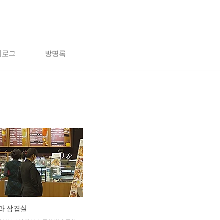
치로그
방명록
과 삼겹살