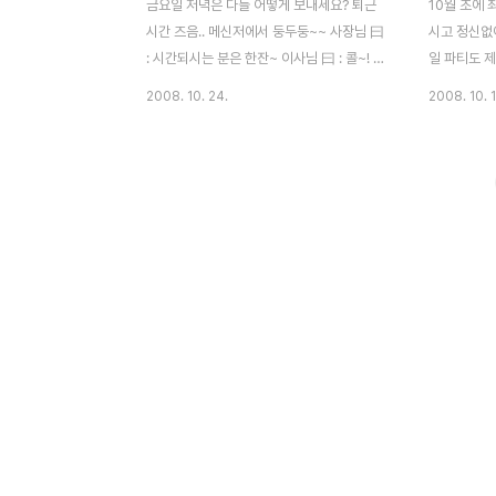
금요일 저녁은 다들 어떻게 보내세요? 퇴근
10월 초에
시간 즈음.. 메신저에서 둥두둥~~ 사장님 曰
시고 정신없이
: 시간되시는 분은 한잔~ 이사님 曰 : 콜~! 그
일 파티도 제
리하여 사무실 옆에 있는 삽겹살집으로 고고
난 주 금요
2008. 10. 24.
2008. 10. 1
씽 떼부짱으로 왔습니다~^^ 역시나 메뉴는
다. 이사님 
겹살과 소주 5인분의 삼겹살~ 먹기좋게 잘라
과 홍삼캔디
져서 나옵니다~^^ 고기가 익는 사진~^^ 육
고 계신다니,
즙이 자르르 먹음직스럽죠..^^ 그리고 친절하
었나 생각됩니
신 사장님...된장찌개도 서비스로 주셨어
내지 못한 몇
요..3그릇이나~ 역시 먹기 바쁘다보니 먹음
회사 옆 건
직스러운 고기의 사진은 없습니다. 다먹고 일
노릇노릇...
어설때, 뒤늦게 찍은사진 한컷 연예인들의 싸
고 사진기를
인들이 한쪽벽면을 도배하고 있네요. 유명한
ㅋ 삼겹살이
가봐요..^^ 맛있는 저녁 잘 먹었습니다~
었습니다. 
한 턱 내셨어
난 주 금요일
커피집 사무실