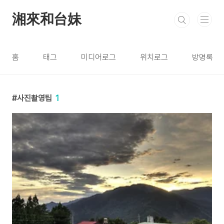
본문 바로가기
湘來和台妹
홈
태그
미디어로그
위치로그
방명록
사진촬영팁
1