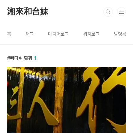
본문 바로가기
湘來和台妹
홈
태그
미디어로그
위치로그
방명록
뼈다쉬 훠꿔
1