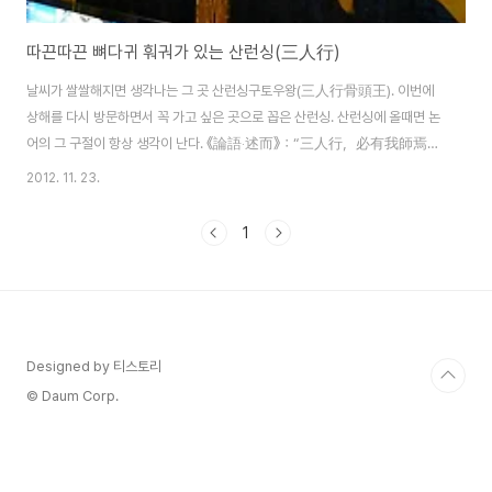
따끈따끈 뼈다귀 훠궈가 있는 산런싱(三人行)
날씨가 쌀쌀해지면 생각나는 그 곳 산런싱구토우왕(三人行骨頭王). 이번에
상해를 다시 방문하면서 꼭 가고 싶은 곳으로 꼽은 산런싱. 산런싱에 올때면 논
어의 그 구절이 항상 생각이 난다. 《論語‧述而》：“三人行，必有我師焉。
擇其善者而從之，其不善者而改之。” (세 사람이 길을 가도 반드시 그 중
2012. 11. 23.
에 내 스승이 있다. 그 좋은 것을 따르고, 그 나쁜 것은 가려서 고쳐라.) 여기서
의 삼은 꼭 세사람을 지칭하기 보다는 많음을 뜻한다. 세상에 우리가 배울 점을
1
가진 사람들이 많고 그 사람들의 좋은 점을 배워야 한다는 뜻이다. 마침 일요일
저녁이었던 이 날, 언니들이 꼽 우리는 상해 산런싱 중 가장 맛있다는 난징똥루
점으로 고고씽. 난징똥루는 손님이 많아서 예약이 불가. 직접 가서 번호표 받고
기다려야 한다. 타이메이가 젤 ..
Designed by 티스토리
© Daum Corp.