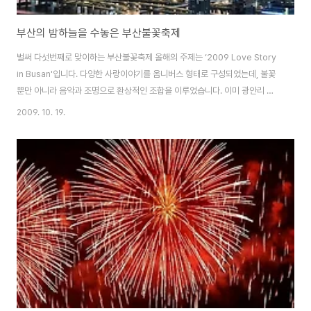
부산의 밤하늘을 수놓은 부산불꽃축제
벌써 다섯번째로 맞이하는 부산불꽃축제 올해의 주제는 ‘2009 Love Story
in Busan'입니다. 다양한 사랑이야기를 옴니버스 형태로 구성되었는데, 불꽃
뿐만 아니라 음악과 조명으로 환상적인 조합을 이루었습니다. 이미 광안리 일
대는 100만명이 넘는(각종 매체에서 그러더군요..^^) 인파로 불꽃축제의 열기
2009. 10. 19.
는 정말 대단했습니다. 광안리 해수욕장을 비롯하여, 각종 사진 촬영 포인트는
이미 익히 알려져있더군요. 그 중에 해운대에 위치한 장산 약수암을 선택했습
니다. 켈빈온도를 다시 조정하여 찍었습니다. 이렇게 가을밤 부산의 바다를 불
꽃으로 환하게 비추었습니다. 아직 불꽃사진에 대한 경험이 부족해서 찍었던
많은 사진들이 실패로 남았습니다. 그러다보니 생각보다 사진이 적어 고르기가
참 힘드네요 2005년 ..