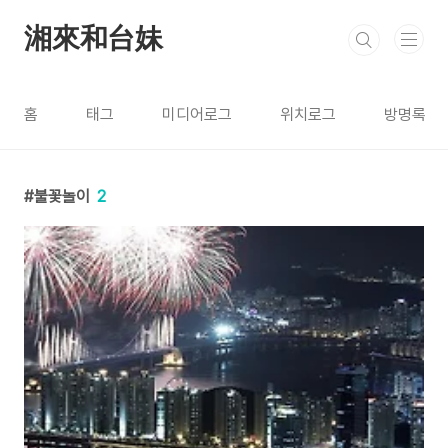
본문 바로가기
湘來和台妹
홈
태그
미디어로그
위치로그
방명록
불꽃놀이
2