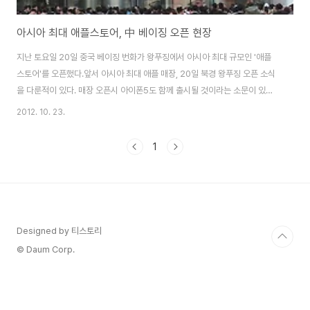
아시아 최대 애플스토어, 中 베이징 오픈 현장
지난 토요일 20일 중국 베이징 번화가 왕푸징에서 아시아 최대 규모인 '애플
스토어'를 오픈했다.앞서 아시아 최대 애플 매장, 20일 북경 왕푸징 오픈 소식
을 다룬적이 있다. 매장 오픈시 아이폰5도 함께 출시될 것이라는 소문이 있었
으나, 소문이었을 뿐 기대했던 아이폰5는 만나볼 수 없었다. 애플은 중국 시장
2012. 10. 23.
이 올해안에 미국을 제치고 세계 최대 스마트폰 시장으로 부상할 것으로 보고
공격적으로 중국내 매장을 확대하고 있으며왕푸징 쇼핑몰인 신둥안광장(新東
1
安廣場)에 입주한 이번 애플 스토어는 지상 2층, 지하1층 등 총 3층으로 이뤄
졌으며 총면적은 2300㎡(약 696평) , 총 직원수 300명에 달하는 등 아시아
최대 규모를 자랑한다. 존 브로윗 애플 소매 담당 수석 부사장은 "애플은 현재
전 세계 390개 ..
Designed by 티스토리
© Daum Corp.