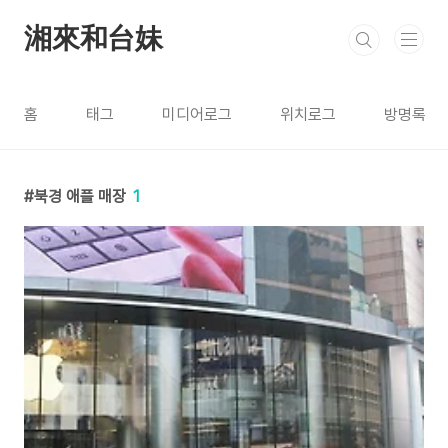
본문 바로가기
湘來和台妹
홈
태그
미디어로그
위치로그
방명록
북경 애플 매장
1