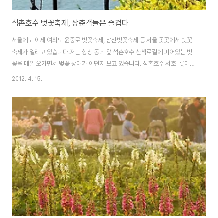
석촌호수 벚꽃축제, 상춘객들은 즐겁다
서울에도 이제 여의도 윤중로 벚꽃축제, 남산벚꽃축제 등 서울 곳곳에서 벚꽃
축제가 열리고 있습니다.저는 항상 동네 앞 석촌호수 산책로길에 피어있는 벚
꽃을 매일 오가면서 벚꽃 상태가 어떤지 보고 있습니다. 석촌호수 서호-롯데월
드 방향쪽은 이미 만개한 꽃들이 많습니다. 같은 서호라고 해도 롯데월드 맞은
2012. 4. 15.
편은 아직 덜 피어있구요석촌호수 동호-송파구청 방향쪽은 아직 꽃이 덜 피어
있습니다. 동호에는 화요일쯤 되면 벚꽃이 만개하지 않을까요?작년에 비해 아
직 벚꽃들의 채비가 늦네요. 연인, 가족 그리고 친구들과 함께 분홍색, 노란색
봄꽃 배경으로 사진을 담아내는 모습을 볼 수 있습니다.일요일인 오늘 날씨도
좋으니 봄꽃구경 하러 고고고~