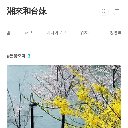
본문 바로가기
湘來和台妹
홈
태그
미디어로그
위치로그
방명록
봄꽃축제
3