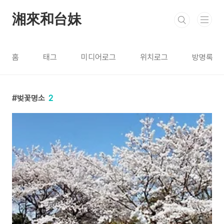
본문 바로가기
湘來和台妹
홈
태그
미디어로그
위치로그
방명록
벚꽃명소
2