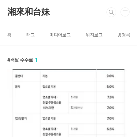
본문 바로가기
湘來和台妹
홈
태그
미디어로그
위치로그
방명록
배달 수수료
1