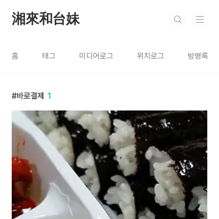
본문 바로가기
湘來和台妹
홈
태그
미디어로그
위치로그
방명록
바로결제
1