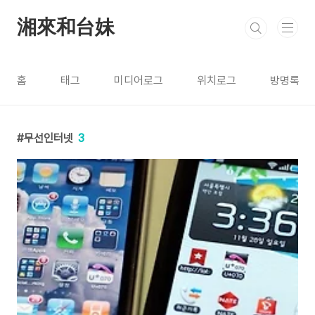
본문 바로가기
湘來和台妹
홈
태그
미디어로그
위치로그
방명록
무선인터넷
3