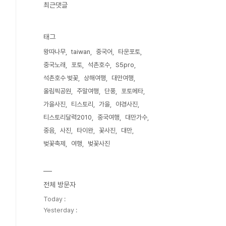
최근댓글
태그
왕따나무
taiwan
중국어
타운포토
중국노래
포토
석촌호수
S5pro
석촌호수 벚꽃
상해여행
대만여행
올림픽공원
주말여행
단풍
포토메타
가을사진
티스토리
가을
야경사진
티스토리달력2010
중국여행
대만가수
중음
사진
타이완
꽃사진
대만
벚꽃축제
여행
벚꽃사진
전체 방문자
Today :
Yesterday :