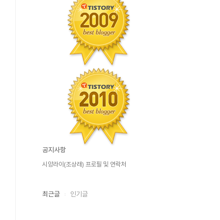
공지사항
시앙라이(조상래) 프로필 및 연락처
최근글
인기글