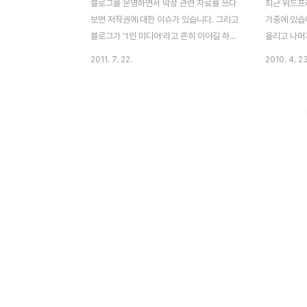
블로그를 운영하면서 막상 관련 자료를 쓰다
최근 워드프
보면 저작권에 대한 이슈가 있습니다. 그리고
가중에 있습
블로그가 '1인 미디어'라고 흔히 이야길 하지
올리고 나머
만 현실은 그렇질 못합니다. 저작권에 대한
이리저리 공
2011. 7. 22.
2010. 4. 23
고민을 날려버릴 수 있는 신개념의 뉴스 플랫
이 있다보니 
폼 자신이 작성한 블로그 콘텐츠와 뉴스 기사
니다. 그래서 
를 재조합 할 수 있는 새로운 매체 그리고 그
를 적용해보
시스템 안에서의 수익을 나누는 시스템
중에 Flic
TNM과 연합뉴스가 함께 만드는 새로운 시
니다. 플리
스템이 바로 Kurry 입니다. 블로거가 뉴스를
공유 할 수 
재조합하는 신개념 뉴스 플랫폼 '커리' - 세계
이라고 하면
최초 新소셜미디어 융합 플랫폼 '커리' 등장
(=사진공유)
- '커리'는 TNM 파트너 블로거들의 콘텐츠
고 있는 서비
와 연합뉴스의 뉴스 콘텐츠가 결합된 형태의
슬라이드쇼와
플랫폼이자 미디어. - 블로그 콘텐츠의 진정
며, 다양한 
성, 전문성과 뉴스 콘텐츠의 신속성, 보편성
무진하게 적용
이 결합된 신..
드, 공유,..