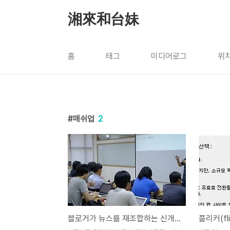
본문 바로가기
湘來和台妹
홈
태그
미디어로그
위
매쉬업
2
블로거가 뉴스를 재조합하는 신개념 뉴스 플랫폼 '커리'