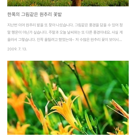
한폭의 그림같은 원추리 꽃밭
지난번 이어 원추리 밭을 또 찾아 나섰습니다. 그림같은 풍경을 담을 수 있어 정
말 행운이 아닌가 싶습니다. 주말과 오늘 날씨와는 또 다른 풍경이네요. 사실 게
을러서 그렇습니다. 진작 올릴려고 했었는데~ 저 수많은 원추리 꽃이 보이시나
요? 게다가 그 밑에는 한적한 조그마한 마을이 있습니다. 올라가느라 조금 헥헥
2009. 7. 13.
거렸지만, 역시나 멋진 원추리 밭을 사진으로 담을수 있어서 기분 UP 똑같은
구도이나, 한주 지나서 다시 찍었더니 하늘이 또 틀리네요. 같은 위치이지만, 시
간에 따라 하늘 풍경이 틀리다보니 제겐 의미가 있기에 사진2장을 연이어 걸어
봅니다. 멍멍이 한마리가~원추리 밭을 처다보고 있습니다. 그리고 저같이 사진
찍는 사람들도 보입니다. 이런 멋진 풍경을 놓칠순 없죠 자~그럼 이제 원추리
꽃입니다. 지난 원..