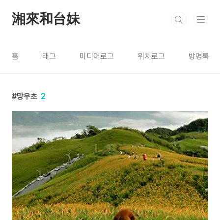
본문 바로가기
湘來和台妹
홈
태그
미디어로그
위치로그
방명록
망우초
2