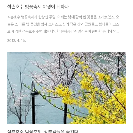
석촌호수 벚꽃축제 야경에 취하다
석촌호수 벚꽃축제가 한창인 주말, 어제는 낮에 활짝 핀 꽃들을 소개했었죠. 오
늘은 또 다른 밤 풍경을 함께 보시죠.도심의 작은 산과 공원들도 봄나들이 코스
로 제격인 석촌호수 주변에는 다양한 문화공간과 맛집들이 즐비한 동네와 연계
해 산책하기 좋은 곳이기도 합니다 은은한 불빛이 비치는 호수 위로 벚나무 가
2012. 4. 16.
지가 다소곳하게 내려앉았고, 분홍빛 벚꽃이 하나 둘 피어난 모습에 시민들의
얼굴은 금세 웃음꽃이 피어납니다사진을 찍은 시간도 이미 밤 8시가 넘어선 늦
은 시각 석촌호숫가에는 산책이나 운동을 하려는 이들과 상춘객, 공연을 즐기
는 이들로 붐비더군요.그럼 석촌호수 야경 조명과 어울리는 벚꽃 사진 함께 감
상하세요~ 석촌호수 이전 사진 글 보기 2012/04/15 - [照片] - 석촌호수 벚
꽃축제, 상춘객들은 즐겁다..
석촌호수 벚꽃축제, 상춘객들은 즐겁다