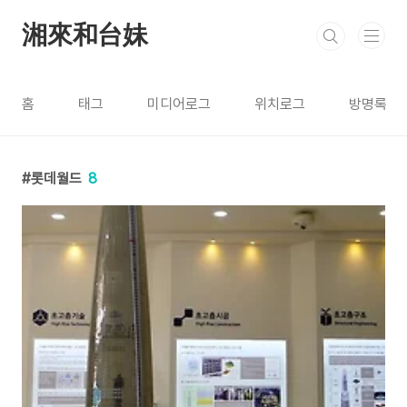
본문 바로가기
湘來和台妹
홈
태그
미디어로그
위치로그
방명록
롯데월드
8