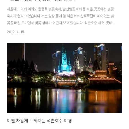
서울에도 이제 여의도 윤중로 벚꽃축제, 남산벚꽃축제 등 서울 곳곳에서 벚꽃
축제가 열리고 있습니다.저는 항상 동네 앞 석촌호수 산책로길에 피어있는 벚
꽃을 매일 오가면서 벚꽃 상태가 어떤지 보고 있습니다. 석촌호수 서호-롯데월
드 방향쪽은 이미 만개한 꽃들이 많습니다. 같은 서호라고 해도 롯데월드 맞은
2012. 4. 15.
편은 아직 덜 피어있구요석촌호수 동호-송파구청 방향쪽은 아직 꽃이 덜 피어
있습니다. 동호에는 화요일쯤 되면 벚꽃이 만개하지 않을까요?작년에 비해 아
직 벚꽃들의 채비가 늦네요. 연인, 가족 그리고 친구들과 함께 분홍색, 노란색
봄꽃 배경으로 사진을 담아내는 모습을 볼 수 있습니다.일요일인 오늘 날씨도
좋으니 봄꽃구경 하러 고고고~
이젠 차갑게 느껴지는 석촌호수 야경